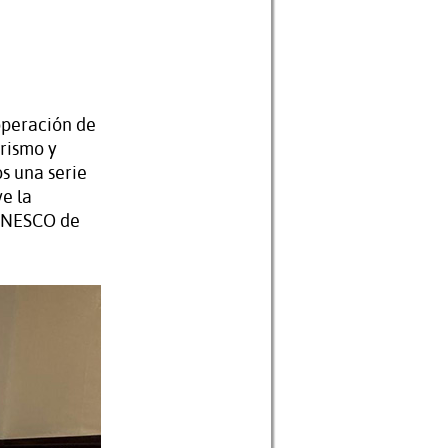
operación de
rismo y
s una serie
e la
 UNESCO de