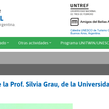
e
L
gentina.
ado
Otras actividades
Programa UNITWIN/UNES
e la Prof. Silvia Grau, de la Universid